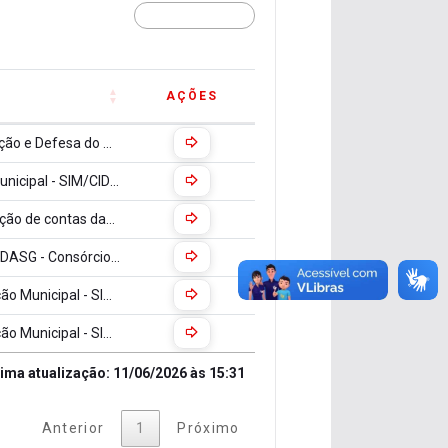
AÇÕES
AÇÕES
Aprova o Programa Regional de Proteção e Defesa do Consumidor - PROCON Regional, no âmbito do Consórcio Intermunicipal para o Desenvolvimento do Alto Suaçuí Grande - CIDASG e dá outras providências.
Regulamenta o Serviço de Inspeção Municipal - SIM/CIDASG fixa os procedimentos e normas de inspeção e fiscalização sanitária e industrial, para a industrialização, o beneficiamento e a comercialização dos produtos de origem animal e dá outras providências
Regulamenta o pagamento e a prestação de contas das diárias de viagem no âmbito do Consórcio Intermunicipal para o Desenvolvimento do Alto Suaçuí Grande.
Estima a receita e fixa a despesa do CIDASG - Consórcio Intermunicipal para o Desenvolvimento do Alto Suaçuí Grande, para o exercício Financeiro de 2025.
Aprova o Programa “Serviço de Inspeção Municipal - SIMCIDASG” e dá outras providências
Aprova o Programa "Serviço de Inspeção Municipal - SIMCIDASG" e dá outras providências.
1/06/2026 às 15:31
tima atualização: 11/06/2026 às 15:31
Anterior
1
Próximo