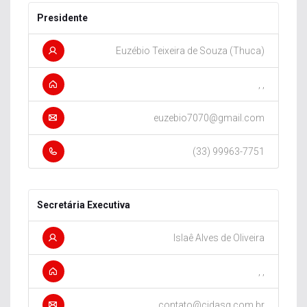
Presidente
Euzébio Teixeira de Souza (Thuca)
, ,
euzebio7070@gmail.com
(33) 99963-7751
Secretária Executiva
Islaê Alves de Oliveira
, ,
contato@cidasg.com.br