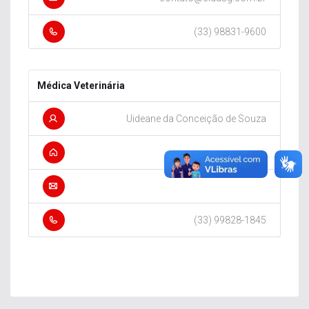
(33) 98831-9600
Médica Veterinária
Uideane da Conceição de Souza
, ,
(33) 99828-1845